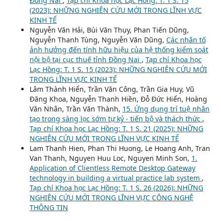
Đồng Nai
,
Tạp chí Khoa học Lạc Hồng: T. 1 S. 15
(2023): NHỮNG NGHIÊN CỨU MỚI TRONG LĨNH VỰC
KINH TẾ
Nguyễn Văn Hải, Bùi Văn Thụy, Phan Tiến Dũng,
Nguyễn Thanh Tùng, Nguyễn Văn Dũng,
Các nhân tố
ảnh hưởng đến tính hữu hiệu của hệ thống kiểm soát
nội bộ tại cục thuế tỉnh Đồng Nai
,
Tạp chí Khoa học
Lạc Hồng: T. 1 S. 15 (2023): NHỮNG NGHIÊN CỨU MỚI
TRONG LĨNH VỰC KINH TẾ
Lâm Thành Hiển, Trần Văn Công, Trần Gia Huy, Vũ
Đăng Khoa, Nguyễn Thanh Hiền, Đỗ Đức Hiển, Hoàng
Văn Nhân, Trần Văn Thành,
15. Ứng dụng trí tuệ nhân
tạo trong sàng lọc sớm tự kỷ - tiến bộ và thách thức
,
Tạp chí Khoa học Lạc Hồng: T. 1 S. 21 (2025): NHỮNG
NGHIÊN CỨU MỚI TRONG LĨNH VỰC KINH TẾ
Lam Thanh Hien, Phan Thi Huong, Le Hoang Anh, Tran
Van Thanh, Nguyen Huu Loc, Nguyen Minh Son,
1.
Application of Clientless Remote Desktop Gateway
technology in building a virtual practice lab system
,
Tạp chí Khoa học Lạc Hồng: T. 1 S. 26 (2026): NHỮNG
NGHIÊN CỨU MỚI TRONG LĨNH VỰC CÔNG NGHỆ
THÔNG TIN