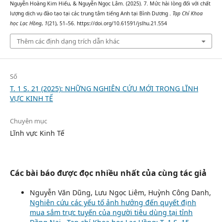
Nguyễn Hoàng Kim Hiếu, & Nguyễn Ngọc Lâm. (2025). 7. Mức hài lòng đối với chất
lượng dịch vụ đào tạo tại các trung tâm tiếng Anh tại Bình Dương .
Tạp Chí Khoa
học Lạc Hồng
,
1
(21), 51–56. https://doi.org/10.61591/jslhu.21.554
Thêm các định dạng trích dẫn khác
Số
T. 1 S. 21 (2025): NHỮNG NGHIÊN CỨU MỚI TRONG LĨNH
VỰC KINH TẾ
Chuyên mục
Lĩnh vực Kinh Tế
Các bài báo được đọc nhiều nhất của cùng tác giả
Nguyễn Văn Dũng, Lưu Ngọc Liêm, Huỳnh Công Danh,
Nghiên cứu các yếu tố ảnh hưởng đến quyết định
mua sắm trực tuyến của người tiêu dùng tại tỉnh