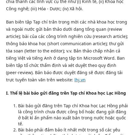
chia thành các lĩnh vực cụ thể như (i) Kinh tế, (ii) Khoa học
Công nghệ; (iii) Hóa - Dược; (iv) Xã hội.
Ban biên tập Tạp chí trân trọng mời các nhà khoa học trong
và ngoài nước gửi bản thảo dưới dạng tổng quan (review
article); bài của các công trình nghiên cứu (research article);
thông báo khoa học (short communication article); thư gửi
tòa soạn (letter to the editor); v.v. Bản thảo chấp nhận cả
tiếng Việt và tiếng Anh ở dạng tập tin Microsoft Word. Ban
biên tập tổ chức thẩm định và xét duyệt theo quy định
(peer-review). Bản báo được duyệt đăng sẽ được đăng tải
trực tuyến toàn văn trên website:
lhj.vn
I. Thể lệ bài báo gửi đăng trên Tạp chí Khoa học Lạc Hồng
Bài báo gửi đăng trên Tạp chí Khoa học Lạc Hồng phải
là công trình chưa được công bố hoặc đang gửi đăng
ở bất kì ấn phẩm nào xuất bản trong nước hoặc quốc
tế.
Bài báo phải đảm bảo ít nhất một trong số các yêu