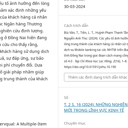
yếu tố ảnh hưởng đến lòng
30-03-2024
nhằm xác định những yếu
 của khách hàng cá nhân
 các Ngân hàng Thương
Cách trích dẫn
nghiên cứu định lượng.
Bùi Văn, T., Tiên, L. T., Huỳnh Phạm Thanh Tâ
àng ở Đồng Nai hiện đang
Nguyễn Anh Thư. (2024). Các yếu tố ảnh hưởn
 cứu cho thấy rằng,
lòng trung thành của khách hàng cá nhân sử 
dịch vụ Mobile banking tại các NHTM trên đị
a khách hàng sử dụng dịch
tỉnh Đồng Nai trong giai đoạn cách mạng côn
uả, sự đáp ứng, sự bảo
số 4.0 .
Tạp Chí Khoa học Lạc Hồng
,
2
(16), 1–8.
hi phí chuyển đổi. Dựa
https://doi.org/10.61591/jslhu.16.190
 số giải pháp nhằm giúp
Thêm các định dạng trích dẫn khác
ng trung thành của khách
Số
T. 2 S. 16 (2024): NHỮNG NGHIÊ
MỚI TRONG LĨNH VỰC KINH TẾ
Chuyên mục
 Servqual: A Multiple-Item