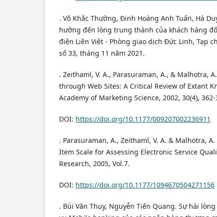
. Võ Khắc Thường, Đinh Hoàng Anh Tuấn, Hà Du
hưởng đến lòng trung thành của khách hàng đố
điện Liên Việt - Phòng giao dịch Đức Linh, Tạp c
số 33, tháng 11 năm 2021.
. Zeithaml, V. A., Parasuraman, A., & Malhotra, A.
through Web Sites: A Critical Review of Extant K
Academy of Marketing Science, 2002, 30(4), 362-
DOI:
https://doi.org/10.1177/009207002236911
. Parasuraman, A., Zeithaml, V. A. & Malhotra, A.
Item Scale for Assessing Electronic Service Qualit
Research, 2005, Vol.7.
DOI:
https://doi.org/10.1177/1094670504271156
. Bùi Văn Thụy, Nguyễn Tiến Quang. Sự hài lòng