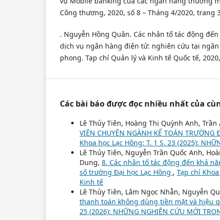
vụ Mobile banking của các ngân hàng thương mạ
Công thương, 2020, số 8 – Tháng 4/2020, trang 3
. Nguyễn Hồng Quân. Các nhân tố tác động đến 
dịch vụ ngân hàng điện tử: nghiên cứu tại ngâ
phong. Tạp chí Quản lý và Kinh tế Quốc tế, 2020,
Các bài báo được đọc nhiều nhất của cùn
Lê Thủy Tiên, Hoàng Thị Quỳnh Anh, Trần 
VIÊN CHUYÊN NGÀNH KẾ TOÁN TRƯỜNG Đ
Khoa học Lạc Hồng: T. 1 S. 23 (2025): 
Lê Thủy Tiên, Nguyễn Trần Quốc Anh, Hoàn
Dung,
8. Các nhân tố tác động đến khả nă
số trường Đại học Lạc Hồng
,
Tạp chí Khoa
Kinh tế
Lê Thủy Tiên, Lâm Ngọc Nhẫn, Nguyễn Q
thanh toán không dùng tiền mặt và hiệu
25 (2026): NHỮNG NGHIÊN CỨU MỚI TRON