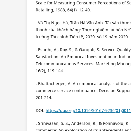
Scale for Measuring Consumer Perceptions of Ser
Retailing, 1988, 64(1), 12-40.
. Võ Thị Ngọc Hà, Trần Hà Vân Anh. Tài sản thươ
thành của khách hàng: Thực nghiệm tại bốn NHT
trường Tài chính Tiền tệ, 2020, số 19 năm 2020.
. Eshghi, A., Roy, S., & Ganguli, S. Service Qual
Satisfaction: An Empirical Investigation in India
Telecommunications Services. Marketing Manag
16(2), 119-144.
. Bhattacherjee, A. An empirical analysis of the 
commerce service continuance. Decision Support
201-214.
DOI:
https://doi.org/10.1016/S0167-9236(01)001
. Srinivasan, S. S., Anderson, R., & Ponnavolu, K.
commerce: An exploration of its antecedents an