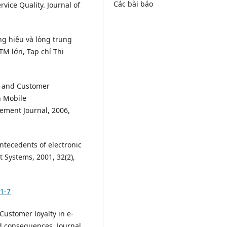
Các bài báo
vice Quality. Journal of
ng hiệu và lòng trung
M lớn, Tạp chí Thị
ity and Customer
n Mobile
ement Journal, 2006,
antecedents of electronic
 Systems, 2001, 32(2),
11-7
 Customer loyalty in e-
d consequences. Journal