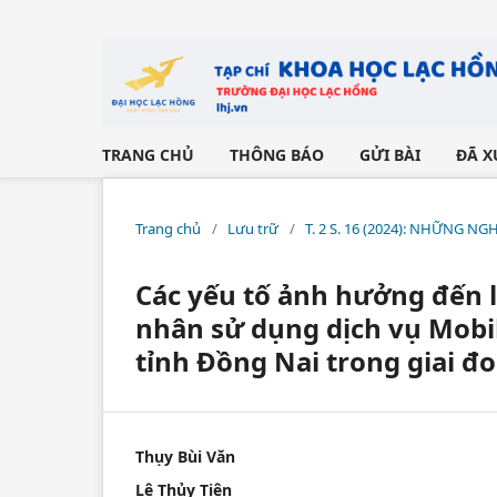
TRANG CHỦ
THÔNG BÁO
GỬI BÀI
ĐÃ X
Trang chủ
/
Lưu trữ
/
T. 2 S. 16 (2024): NHỮNG 
Các yếu tố ảnh hưởng đến 
nhân sử dụng dịch vụ Mobil
tỉnh Đồng Nai trong giai đ
Thụy Bùi Văn
Lê Thủy Tiên