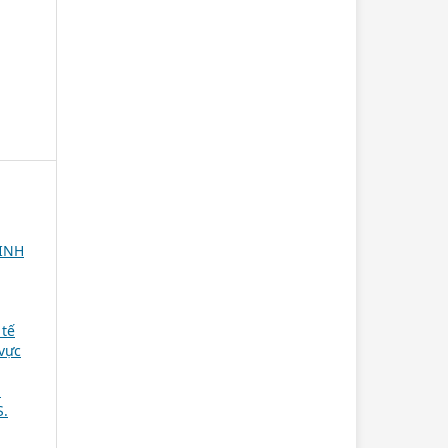
SINH
 tế
 vực
a
S.