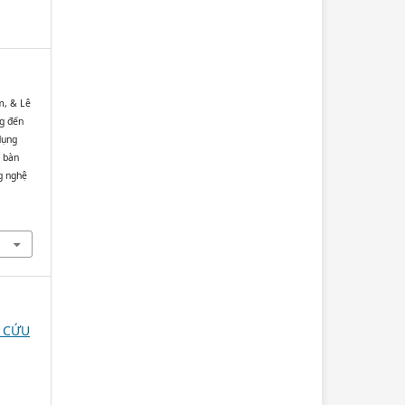
m, & Lê
g đến
dụng
a bàn
g nghệ
N CỨU