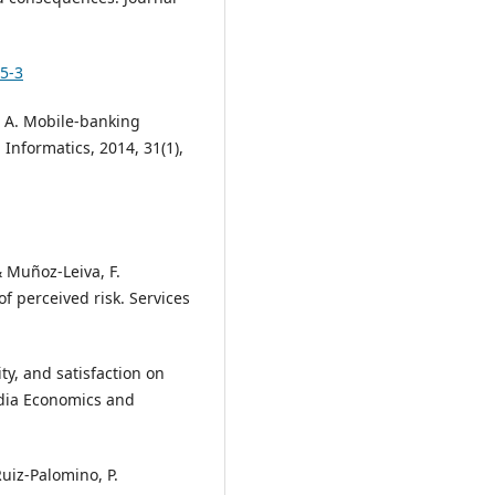
65-3
. A. Mobile-banking
Informatics, 2014, 31(1),
& Muñoz-Leiva, F.
f perceived risk. Services
ty, and satisfaction on
cedia Economics and
Ruiz-Palomino, P.