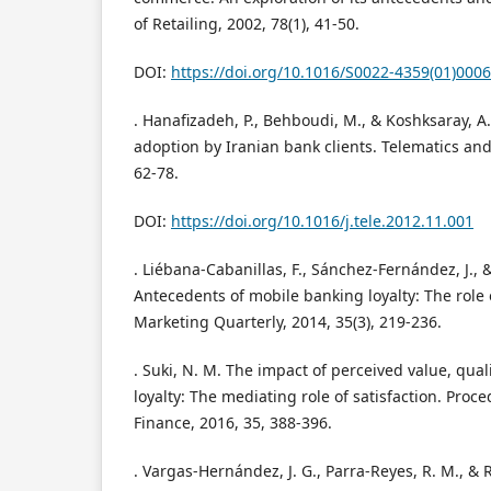
of Retailing, 2002, 78(1), 41-50.
DOI:
https://doi.org/10.1016/S0022-4359(01)000
. Hanafizadeh, P., Behboudi, M., & Koshksaray, A
adoption by Iranian bank clients. Telematics and 
62-78.
DOI:
https://doi.org/10.1016/j.tele.2012.11.001
. Liébana-Cabanillas, F., Sánchez-Fernández, J., 
Antecedents of mobile banking loyalty: The role o
Marketing Quarterly, 2014, 35(3), 219-236.
. Suki, N. M. The impact of perceived value, quali
loyalty: The mediating role of satisfaction. Pro
Finance, 2016, 35, 388-396.
. Vargas-Hernández, J. G., Parra-Reyes, R. M., & 