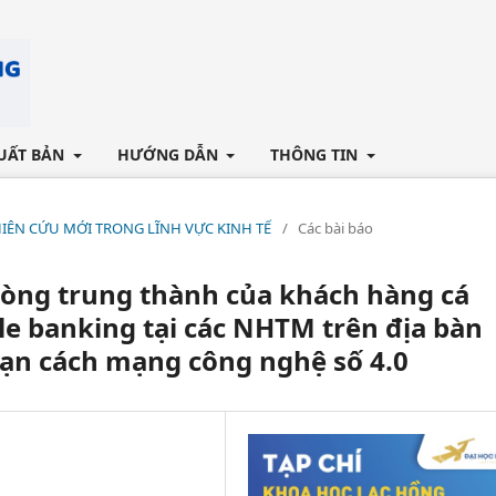
UẤT BẢN
HƯỚNG DẪN
THÔNG TIN
NGHIÊN CỨU MỚI TRONG LĨNH VỰC KINH TẾ
/
Các bài báo
lòng trung thành của khách hàng cá
e banking tại các NHTM trên địa bàn
oạn cách mạng công nghệ số 4.0