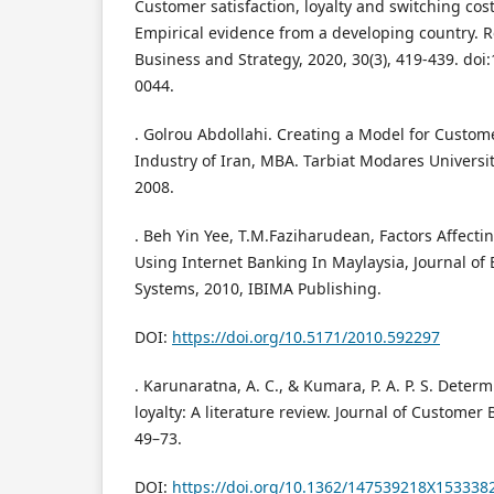
Customer satisfaction, loyalty and switching cost
Empirical evidence from a developing country. R
Business and Strategy, 2020, 30(3), 419-439. doi
0044.
. Golrou Abdollahi. Creating a Model for Custom
Industry of Iran, MBA. Tarbiat Modares Universit
2008.
. Beh Yin Yee, T.M.Faziharudean, Factors Affecti
Using Internet Banking In Maylaysia, Journal of 
Systems, 2010, IBIMA Publishing.
DOI:
https://doi.org/10.5171/2010.592297
. Karunaratna, A. C., & Kumara, P. A. P. S. Deter
loyalty: A literature review. Journal of Customer 
49–73.
DOI:
https://doi.org/10.1362/147539218X15333