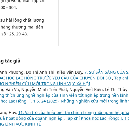
i tại Đồng Nai. Tạp chí
00 - 304.
sự hài lòng chất lượng
n hàng thương mại tiên
 số 125, 29-43.
g tác giả
Anh Phương, Đỗ Thị Anh Thi, Kiều Văn Duy,
7. SỰ SẴN SÀNG CỦA 
ẠI HỌC LẠC HỒNG TRƯỚC YÊU CẦU CỦA CHUYỂN ĐỔI SỐ
,
Tạp chí
NHỮNG NGHIÊN CỨU MỚI TRONG LĨNH VỰC XÃ HỘI
g Văn Vũ, Nguyễn Minh Tiến Phát, Nguyễn Viết Kiên, Lê Thị Thùy
ng thích ứng nghề nghiệp của sinh viên tốt nghiệp trong nền kinh
 học Lạc Hồng: T. 1 S. 24 (2025): Những Nghiên cứu mới trong lĩnh
uang Huy,
11. Vai trò của hiểu biết tài chính trong mối quan hệ giữ
 quả hoạt động của doanh nghiệp
,
Tạp chí Khoa học Lạc Hồng: T. 1 
G LĨNH VỰC KINH TẾ