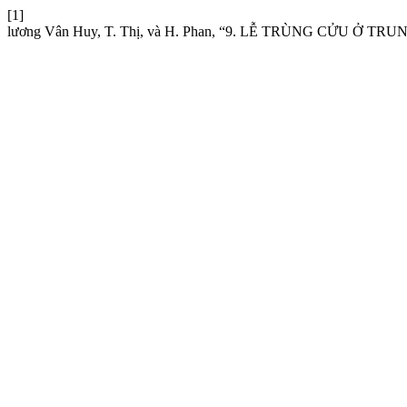
[1]
lương Vân Huy, T. Thị, và H. Phan, “9. LỄ TRÙNG CỬU Ở T