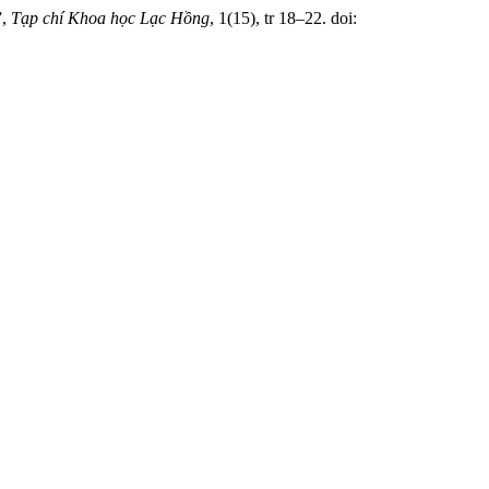
”,
Tạp chí Khoa học Lạc Hồng
, 1(15), tr 18–22. doi: