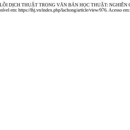
ÍCH LỖI DỊCH THUẬT TRONG VĂN BẢN HỌC THUẬT: NGHIÊ
onível em: https://lhj.vn/index.php/lachong/article/view/976. Acesso em: