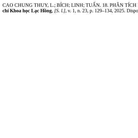
CAO CHUNG THUY, L.; BÍCH; LINH; TUẤN. 18. PHÂN T
chí Khoa học Lạc Hồng
,
[S. l.]
, v. 1, n. 23, p. 129–134, 2025. Disp