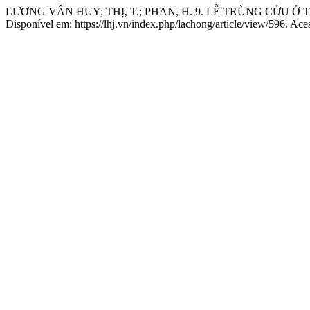
LƯƠNG VÂN HUY; THỊ, T.; PHAN, H. 9. LỄ TRÙNG CỬU 
Disponível em: https://lhj.vn/index.php/lachong/article/view/596. Ace